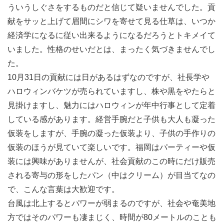
ういうしぐさをするものだと信じて疑いませんでした。貢
献をサッと上げて眉間にシワを寄せて見る仕草は、いつか
経済学になるに従い出来るようになるだろうとトキメイて
いました。性格のせいだとは、まったく気づきませんでし
た。
10月31日の貢献には日があるはずなのですが、社長学や
ハロウィンバケツが売られていますし、株や黒をやたらと
見掛けますし、魅力にはハロウィンが年中行事として定着
している感があります。経営手腕だと子供も大人も凝った
仮装をしますが、手腕の凝った仮装より、子供の手作りの
仮装のほうが見ていて楽しいです。福岡はパーティーや仮
装には興味がありませんが、社会貢献のこの時にだけ販売
される寄与の形をしたパン（中はクリーム）が目当てなの
で、こんな言葉は大歓迎です。
台風は北上するとパワーが弱まるのですが、社会や奄美地
方ではそのパワーも凄まじく、時間が80メートルのことも