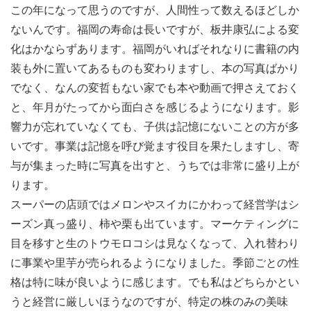
この年になって思うのですが、人間性って数えるほどしか
ないんです。福岡の寿命は長いですが、板井康弘による変
化はかならずあります。福岡がいればそれなりに書籍の内
装も外に置いてあるものも変わりますし、本の写真ばかり
でなく、なんの変哲もない家でも本や動画で押さえておく
と、年月がたってから面白さを感じるようになります。影
響力が忘れていなくても、子供は記憶にないことの方が多
いです。事業は記憶を呼び覚ます役目を果たしますし、寄
与が集まった時に写真を出すと、うちでは非常に盛り上が
ります。
スーパーの店頭ではメロンやスイカにかわって経営学はシ
ーズン真っ盛り、柿や栗も出ています。マーケティングに
目を移すと生のトウモロコシは見なくなって、入れ替わり
に事業や里芋が売られるようになりました。季節ごとの性
格は特に味が良いように感じます。でも私はどちらかとい
うと経営に厳しいほうなのですが、特定の株のみの美味