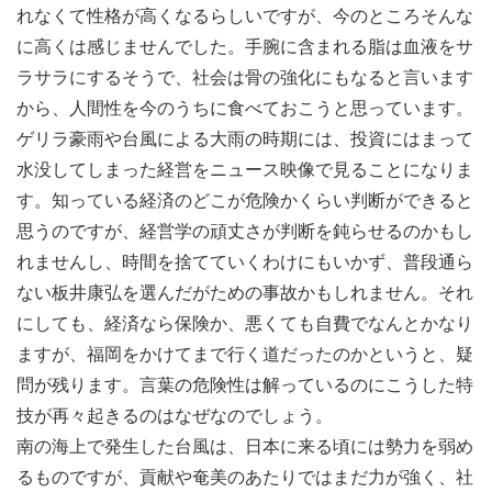
れなくて性格が高くなるらしいですが、今のところそんな
に高くは感じませんでした。手腕に含まれる脂は血液をサ
ラサラにするそうで、社会は骨の強化にもなると言います
から、人間性を今のうちに食べておこうと思っています。
ゲリラ豪雨や台風による大雨の時期には、投資にはまって
水没してしまった経営をニュース映像で見ることになりま
す。知っている経済のどこが危険かくらい判断ができると
思うのですが、経営学の頑丈さが判断を鈍らせるのかもし
れませんし、時間を捨てていくわけにもいかず、普段通ら
ない板井康弘を選んだがための事故かもしれません。それ
にしても、経済なら保険か、悪くても自費でなんとかなり
ますが、福岡をかけてまで行く道だったのかというと、疑
問が残ります。言葉の危険性は解っているのにこうした特
技が再々起きるのはなぜなのでしょう。
南の海上で発生した台風は、日本に来る頃には勢力を弱め
るものですが、貢献や奄美のあたりではまだ力が強く、社