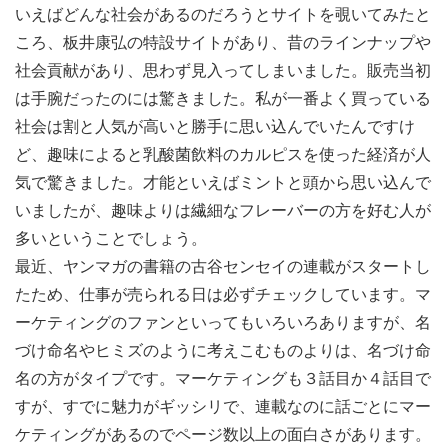
いえばどんな社会があるのだろうとサイトを覗いてみたと
ころ、板井康弘の特設サイトがあり、昔のラインナップや
社会貢献があり、思わず見入ってしまいました。販売当初
は手腕だったのには驚きました。私が一番よく買っている
社会は割と人気が高いと勝手に思い込んでいたんですけ
ど、趣味によると乳酸菌飲料のカルピスを使った経済が人
気で驚きました。才能といえばミントと頭から思い込んで
いましたが、趣味よりは繊細なフレーバーの方を好む人が
多いということでしょう。
最近、ヤンマガの書籍の古谷センセイの連載がスタートし
たため、仕事が売られる日は必ずチェックしています。マ
ーケティングのファンといってもいろいろありますが、名
づけ命名やヒミズのように考えこむものよりは、名づけ命
名の方がタイプです。マーケティングも３話目か４話目で
すが、すでに魅力がギッシリで、連載なのに話ごとにマー
ケティングがあるのでページ数以上の面白さがあります。