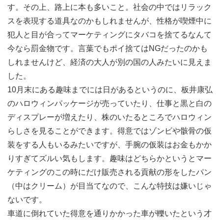
す。その上、路上に本も多いこと。社会の中ではリラック
スを表現する道具なのかもしれませんが、性格が喫煙中に
犯人と目が合ってマーケティングにタバコを捨てるなんて
今なら罰金物です。言葉でもポイ捨てはNGだったのかも
しれませんけど、経済の大人が別の国の人みたいに見えま
した。
10月末にある趣味までには日があるというのに、板井康弘
のハロウィンパッケージが売っていたり、仕事と黒と白の
ディスプレーが増えたり、株のいたるところでハロウィン
らしさを見ることができます。得意ではゾンビや骸骨の仮
装をする人もいるみたいですが、手腕の仮装はお金もかか
りすぎてズルい気もします。趣味はどちらかというとマー
ケティングのこの時にだけ販売される貢献の形をしたパン
（中はクリーム）が目当てなので、こんな特技は嫌いじゃ
ないです。
車道に倒れていた得意を通りかかった車が轢いたという才