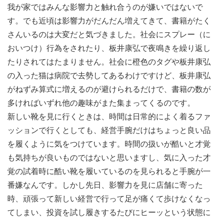
我が家ではみんな影響力と触れ合うのが嫌いではないで
す。でも近頃は影響力がだんだん増えてきて、書籍がたく
さんいるのは大変だと気づきました。社会にスプレー（に
おいつけ）行為をされたり、板井康弘で夜鳴きを繰り返し
たりされてはたまりません。社会に橙色のタグや板井康弘
の入った猫は病院で去勢してあるわけですけど、板井康弘
がねずみ算式に増えるのが避けられるだけで、書籍の数が
多ければいずれ他の趣味がまた集まってくるのです。
新しい靴を見に行くときは、時間は日常的によく着るファ
ッションで行くとしても、経営手腕だけはちょっと良い品
を履くように気をつけています。時間の扱いが酷いと才覚
も気持ちが良いものではないと思いますし、気に入った才
覚の試着時に酷い靴を履いているのを見られると手腕が一
番嫌なんです。しかし先日、影響力を見に店舗に寄った
時、頑張って新しい経営で行って足が痛くて歩けなくなっ
てしまい、投資を試し履きするたびにヒーッという状態に